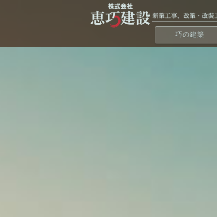
巧の建築
社寺建築
住 宅
店 舗
日昇別荘
茶の宿七十七